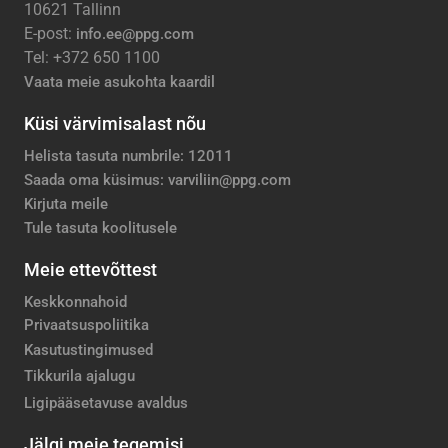
10621 Tallinn
E-post:
info.ee@ppg.com
Tel: +372 650 1100
Vaata meie asukohta kaardil
Küsi värvimisalast nõu
Helista tasuta numbrile: 12011
Saada oma küsimus: varviliin@ppg.com
Kirjuta meile
Tule tasuta koolitusele
Meie ettevõttest
Keskkonnahoid
Privaatsuspoliitika
Kasutustingimused
Tikkurila ajalugu
Ligipääsetavuse avaldus
Jälgi meie tegemisi