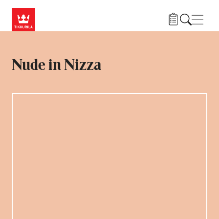
Liigu edasi põhisisu juurde
Menü
Nude in Nizza