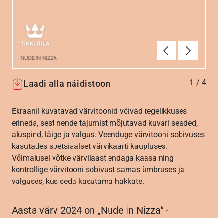
Eelmine
Järgmin
1
/
4
Laadi alla näidistoon
Ekraanil kuvatavad värvitoonid võivad tegelikkuses
erineda, sest nende tajumist mõjutavad kuvari seaded,
aluspind, läige ja valgus. Veenduge värvitooni sobivuses
kasutades spetsiaalset värvikaarti kaupluses.
Võimalusel võtke värvilaast endaga kaasa ning
kontrollige värvitooni sobivust samas ümbruses ja
valguses, kus seda kasutama hakkate.
Aasta värv 2024 on „Nude in Nizza“ -