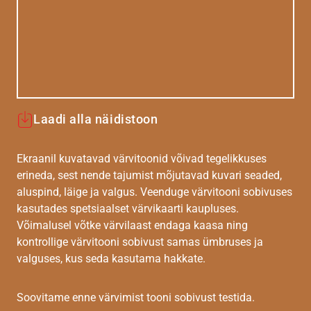
Laadi alla näidistoon
Ekraanil kuvatavad värvitoonid võivad tegelikkuses
erineda, sest nende tajumist mõjutavad kuvari seaded,
aluspind, läige ja valgus. Veenduge värvitooni sobivuses
kasutades spetsiaalset värvikaarti kaupluses.
Võimalusel võtke värvilaast endaga kaasa ning
kontrollige värvitooni sobivust samas ümbruses ja
valguses, kus seda kasutama hakkate.
Soovitame enne värvimist tooni sobivust testida.