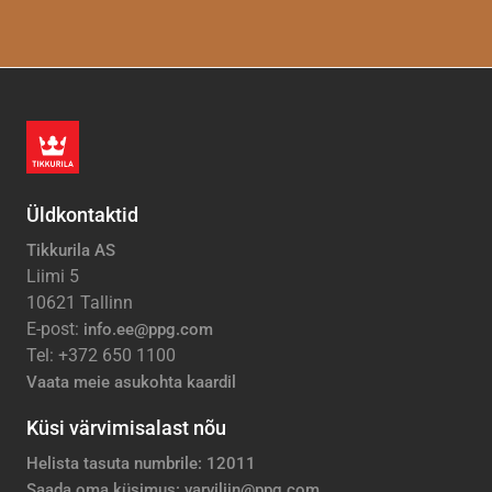
Üldkontaktid
Tikkurila AS
Liimi 5
10621 Tallinn
E-post:
info.ee@ppg.com
Tel: +372 650 1100
Vaata meie asukohta kaardil
Küsi värvimisalast nõu
Helista tasuta numbrile: 12011
Saada oma küsimus: varviliin@ppg.com