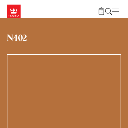
Liigu edasi põhisisu juurde
Menü
N402