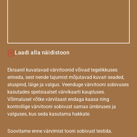
Laadi alla näidistoon
Ekraanil kuvatavad värvitoonid võivad tegelikkuses
erineda, sest nende tajumist mõjutavad kuvari seaded,
aluspind, läige ja valgus. Veenduge värvitooni sobivuses
kasutades spetsiaalset värvikaarti kaupluses.
Võimalusel võtke värvilaast endaga kaasa ning
kontrollige värvitooni sobivust samas ümbruses ja
valguses, kus seda kasutama hakkate.
Soovitame enne värvimist tooni sobivust testida.