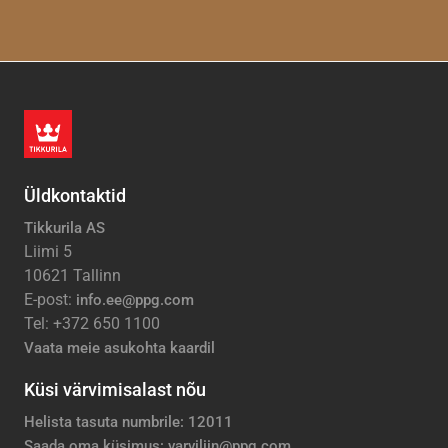
Üldkontaktid
Tikkurila AS
Liimi 5
10621 Tallinn
E-post:
info.ee@ppg.com
Tel: +372 650 1100
Vaata meie asukohta kaardil
Küsi värvimisalast nõu
Helista tasuta numbrile: 12011
Saada oma küsimus: varviliin@ppg.com