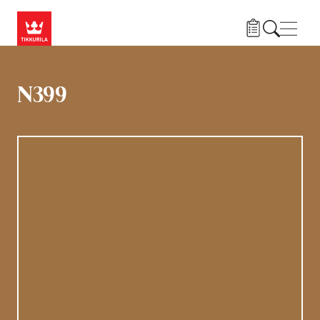
Liigu edasi põhisisu juurde
Menü
N399