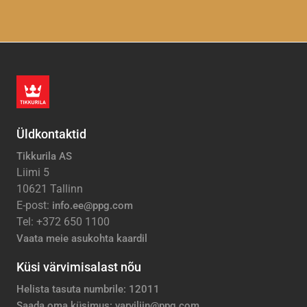
Üldkontaktid
Tikkurila AS
Liimi 5
10621 Tallinn
E-post:
info.ee@ppg.com
Tel: +372 650 1100
Vaata meie asukohta kaardil
Küsi värvimisalast nõu
Helista tasuta numbrile: 12011
Saada oma küsimus: varviliin@ppg.com