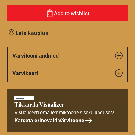
Add to wishlist
Leia kauplus
Värvitooni andmed
Värvikaart
Tikkurila Visualizer
Visualiseeri oma lemmiktoone sisekujunduses!
Katseta erinevaid värvitoone