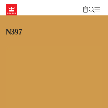
Liigu edasi põhisisu juurde
Menü
N397