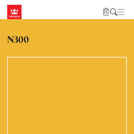
Liigu edasi põhisisu juurde
Menü
N300