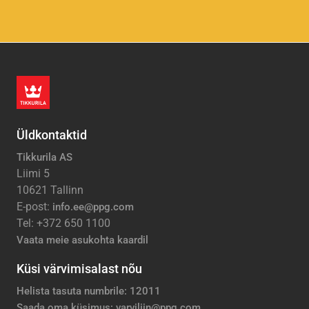
Üldkontaktid
Tikkurila AS
Liimi 5
10621 Tallinn
E-post:
info.ee@ppg.com
Tel: +372 650 1100
Vaata meie asukohta kaardil
Küsi värvimisalast nõu
Helista tasuta numbrile: 12011
Saada oma küsimus: varviliin@ppg.com