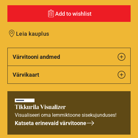
Add to wishlist
Leia kauplus
Värvitooni andmed
Värvikaart
Tikkurila Visualizer
Visualiseeri oma lemmiktoone sisekujunduses!
Katseta erinevaid värvitoone