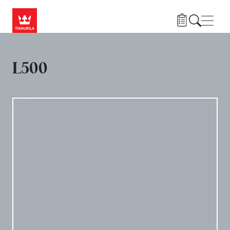
Liigu edasi põhisisu juurde
Menü
L500