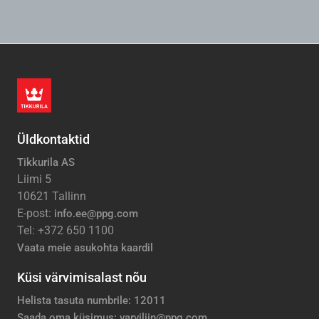
Üldkontaktid
Tikkurila AS
Liimi 5
10621 Tallinn
E-post:
info.ee@ppg.com
Tel: +372 650 1100
Vaata meie asukohta kaardil
Küsi värvimisalast nõu
Helista tasuta numbrile: 12011
Saada oma küsimus: varviliin@ppg.com