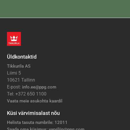
Üldkontaktid
Tikkurila AS
Liimi 5
10621 Tallinn
E-post:
info.ee@ppg.com
Tel: +372 650 1100
Vaata meie asukohta kaardil
Küsi värvimisalast nõu
Helista tasuta numbrile: 12011
Saada oma küsimus: varviliin@ppg.com