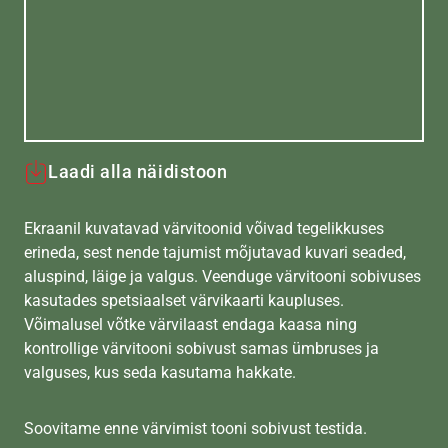
Laadi alla näidistoon
Ekraanil kuvatavad värvitoonid võivad tegelikkuses
erineda, sest nende tajumist mõjutavad kuvari seaded,
aluspind, läige ja valgus. Veenduge värvitooni sobivuses
kasutades spetsiaalset värvikaarti kaupluses.
Võimalusel võtke värvilaast endaga kaasa ning
kontrollige värvitooni sobivust samas ümbruses ja
valguses, kus seda kasutama hakkate.
Soovitame enne värvimist tooni sobivust testida.