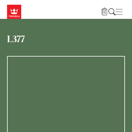
Liigu edasi põhisisu juurde
Menü
L377