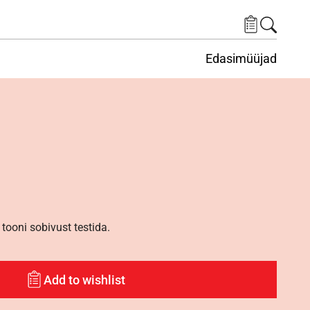
Edasimüüjad
ituskeskus
ems under Keskkond
tooni sobivust testida.
Add to wishlist