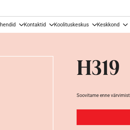
Liigu edasi põhisisu juurde
uhendid
Kontaktid
Koolituskeskus
Keskkond
aardid
nder Tooted
Items under Tööjuhendid
Items under Kontaktid
Items under Kool
It
H319
Soovitame enne värvimist 