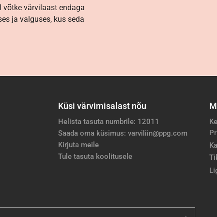
l võtke värvilaast endaga
es ja valguses, kus seda
Küsi värvimisalast nõu
M
Helista tasuta numbrile: 12011
Ke
Pr
Saada oma küsimus: varviliin@ppg.com
Kirjuta meile
Ka
Tule tasuta koolitusele
Ti
Li