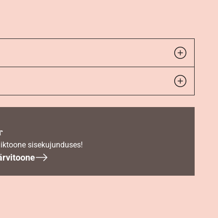
r
iktoone sisekujunduses!
ärvitoone