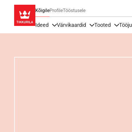
Kõigile
Profile
Tööstusele
Ideed
Värvikaardid
Tooted
Tööj
Items under Ideed
Items under Värvik
Items u