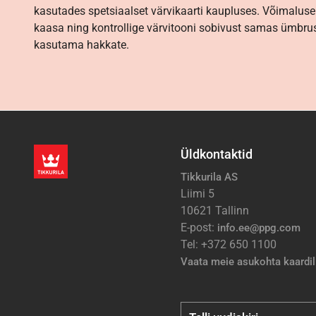
kasutades spetsiaalset värvikaarti kaupluses. Võimaluse
kaasa ning kontrollige värvitooni sobivust samas ümbrus
kasutama hakkate.
Üldkontaktid
Tikkurila AS
Liimi 5
10621 Tallinn
E-post:
info.ee@ppg.com
Tel: +372 650 1100
Vaata meie asukohta kaardil