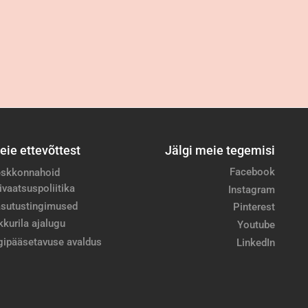
eie ettevõttest
Jälgi meie tegemisi
Facebook
skkonnahoid
ivaatsuspoliitika
Instagram
sutustingimused
Pinterest
kkurila ajalugu
Youtube
gipääsetavuse avaldus
LinkedIn