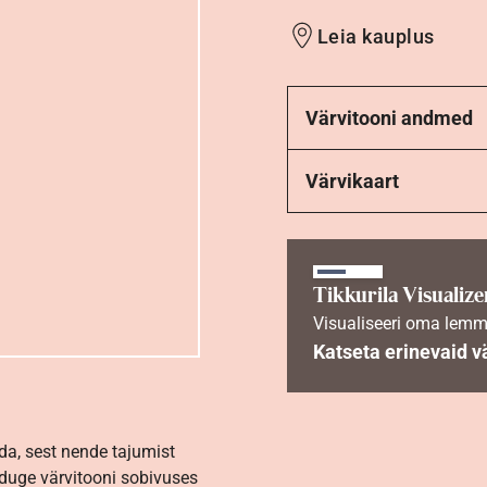
Leia kauplus
Värvitooni andmed
Värvikaart
Tikkurila Visualize
Visualiseeri oma lemm
Katseta erinevaid v
da, sest nende tajumist
nduge värvitooni sobivuses