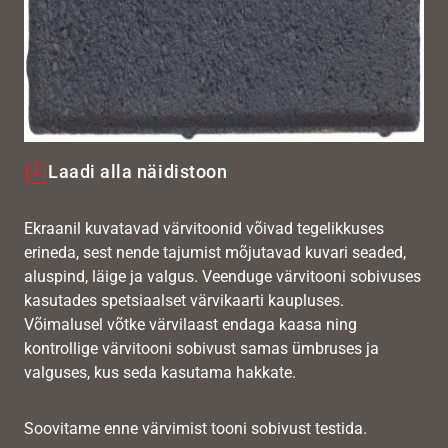
Laadi alla näidistoon
Ekraanil kuvatavad värvitoonid võivad tegelikkuses
erineda, sest nende tajumist mõjutavad kuvari seaded,
aluspind, läige ja valgus. Veenduge värvitooni sobivuses
kasutades spetsiaalset värvikaarti kaupluses.
Võimalusel võtke värvilaast endaga kaasa ning
kontrollige värvitooni sobivust samas ümbruses ja
valguses, kus seda kasutama hakkate.
Soovitame enne värvimist tooni sobivust testida.