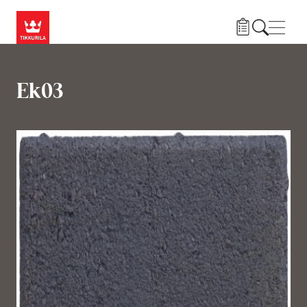
Liigu edasi põhisisu juurde
Menü
Ek03