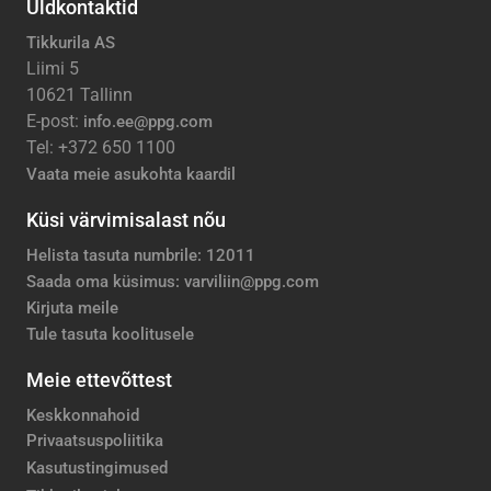
Üldkontaktid
Tikkurila AS
Liimi 5
10621 Tallinn
E-post:
info.ee@ppg.com
Tel: +372 650 1100
Vaata meie asukohta kaardil
Küsi värvimisalast nõu
Helista tasuta numbrile: 12011
Saada oma küsimus: varviliin@ppg.com
Kirjuta meile
Tule tasuta koolitusele
Meie ettevõttest
Keskkonnahoid
Privaatsuspoliitika
Kasutustingimused