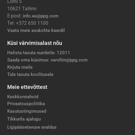
Liimi 5
10621 Tallinn
E-post:
info.ee@ppg.com
Tel: +372 650 1100
Vaata meie asukohta kaardil
Küsi värvimisalast nõu
Helista tasuta numbrile: 12011
Saada oma küsimus: varviliin@ppg.com
Kirjuta meile
Tule tasuta koolitusele
Meie ettevõttest
Keskkonnahoid
Privaatsuspoliitika
Kasutustingimused
Tikkurila ajalugu
Ligipääsetavuse avaldus