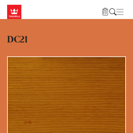
Liigu edasi põhisisu juurde
Menü
DC21