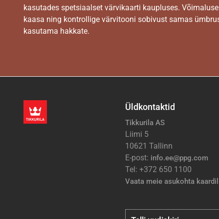
kasutades spetsiaalset värvikaarti kaupluses. Võimaluse
kaasa ning kontrollige värvitooni sobivust samas ümbrus
kasutama hakkate.
Üldkontaktid
Tikkurila AS
Liimi 5
10621 Tallinn
E-post:
info.ee@ppg.com
Tel: +372 650 1100
Vaata meie asukohta kaardil