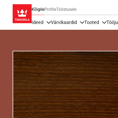
Kõigile
Profile
Tööstusele
Ideed
Värvikaardid
Tooted
Tööj
Items under Ideed
Items under Värvik
Items u