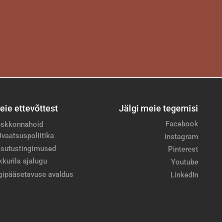
eie ettevõttest
Jälgi meie tegemisi
Facebook
skkonnahoid
ivaatsuspoliitika
Instagram
sutustingimused
Pinterest
kkurila ajalugu
Youtube
gipääsetavuse avaldus
LinkedIn