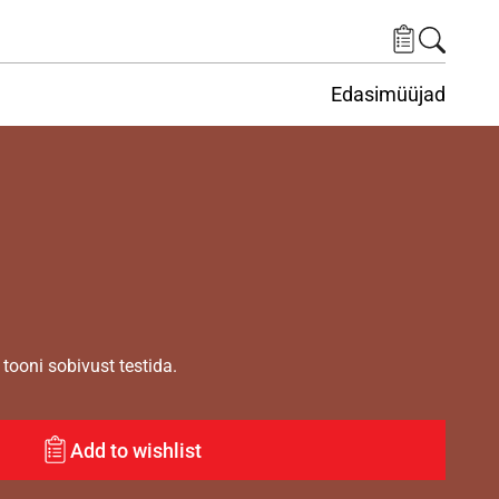
Edasimüüjad
ituskeskus
ems under Keskkond
tooni sobivust testida.
Add to wishlist