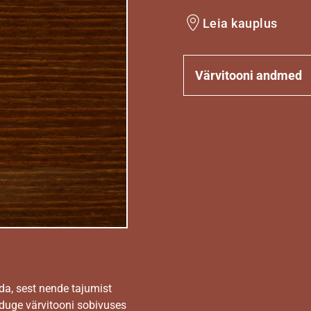
Leia kauplus
Värvitooni andmed
da, sest nende tajumist
nduge värvitooni sobivuses