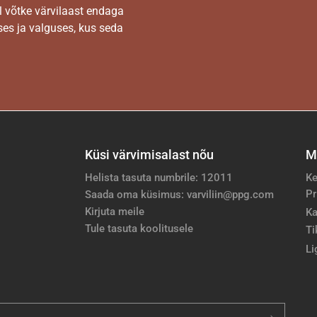
l võtke värvilaast endaga
es ja valguses, kus seda
Küsi värvimisalast nõu
M
Helista tasuta numbrile: 12011
Ke
Pr
Saada oma küsimus: varviliin@ppg.com
Kirjuta meile
Ka
Tule tasuta koolitusele
Ti
Li