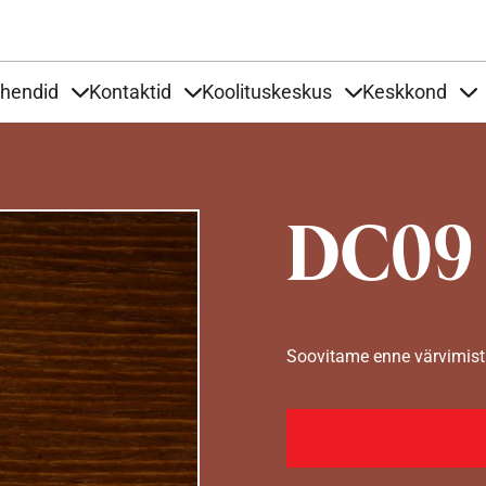
Liigu edasi põhisisu juurde
uhendid
Kontaktid
Koolituskeskus
Keskkond
aardid
nder Tooted
Items under Tööjuhendid
Items under Kontaktid
Items under Kool
It
DC09
Soovitame enne värvimist 