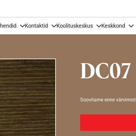
Liigu edasi põhisisu juurde
uhendid
Kontaktid
Koolituskeskus
Keskkond
aardid
nder Tooted
Items under Tööjuhendid
Items under Kontaktid
Items under Kool
It
DC07
Soovitame enne värvimist 