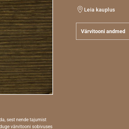
Leia kauplus
Värvitooni andmed
da, sest nende tajumist
nduge värvitooni sobivuses