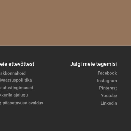
eie ettevõttest
Jälgi meie tegemisi
Facebook
skkonnahoid
ivaatsuspoliitika
Instagram
sutustingimused
Pinterest
kkurila ajalugu
Youtube
gipääsetavuse avaldus
LinkedIn