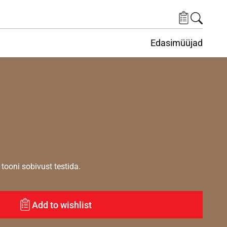
Edasimüüjad
ituskeskus
ems under Keskkond
tooni sobivust testida.
Add to wishlist