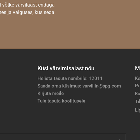
l võtke värvilaast endaga
es ja valguses, kus seda
Küsi värvimisalast nõu
M
Helista tasuta numbrile: 12011
Ke
Pr
Saada oma küsimus: varviliin@ppg.com
Kirjuta meile
Ka
Tule tasuta koolitusele
Ti
Li