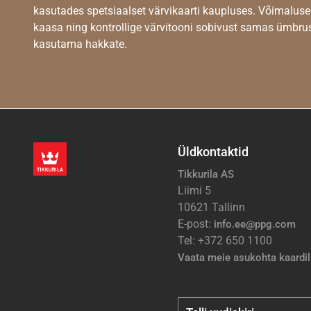
kasutades spetsiaalset värvikaarti kaupluses. Võimaluse
kaasa ning kontrollige värvitooni sobivust samas ümbrus
kasutama hakkate.
Üldkontaktid
Tikkurila AS
Liimi 5
10621 Tallinn
E-post:
info.ee@ppg.com
Tel: +372 650 1100
Vaata meie asukohta kaardil