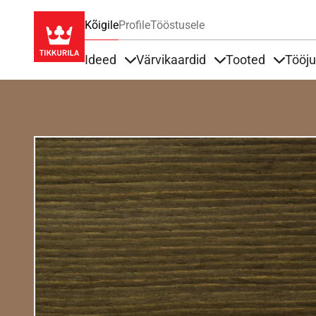
Kõigile
Profile
Tööstusele
Ideed
Värvikaardid
Tooted
Tööj
Items under Ideed
Items under Värvik
Items u