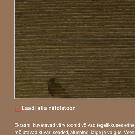
Laadi alla näidistoon
Ekraanil kuvatavad värvitoonid võivad tegelikkuses erine
mõjutavad kuvari seaded, aluspind, läige ja valgus. Vee