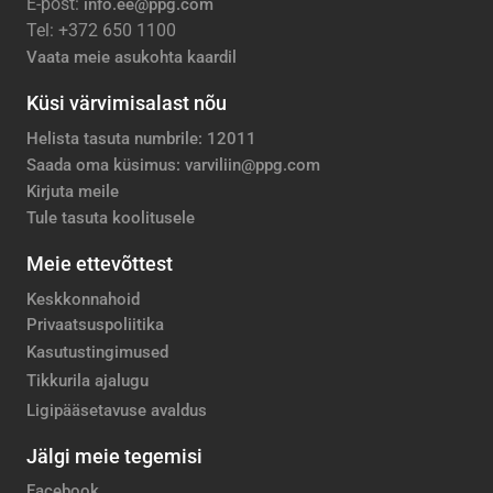
E-post:
info.ee@ppg.com
Tel: +372 650 1100
Vaata meie asukohta kaardil
Küsi värvimisalast nõu
Helista tasuta numbrile: 12011
Saada oma küsimus: varviliin@ppg.com
Kirjuta meile
Tule tasuta koolitusele
Meie ettevõttest
Keskkonnahoid
Privaatsuspoliitika
Kasutustingimused
Tikkurila ajalugu
Ligipääsetavuse avaldus
Jälgi meie tegemisi
Facebook