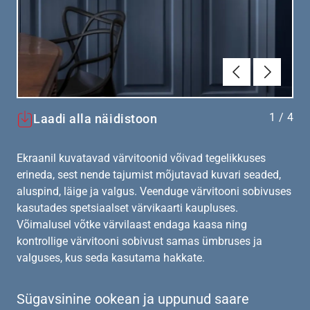
Eelmine
Järgmin
1
/
4
Laadi alla näidistoon
Ekraanil kuvatavad värvitoonid võivad tegelikkuses
erineda, sest nende tajumist mõjutavad kuvari seaded,
aluspind, läige ja valgus. Veenduge värvitooni sobivuses
kasutades spetsiaalset värvikaarti kaupluses.
Võimalusel võtke värvilaast endaga kaasa ning
kontrollige värvitooni sobivust samas ümbruses ja
valguses, kus seda kasutama hakkate.
Sügavsinine ookean ja uppunud saare