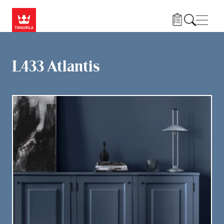
Liigu edasi põhisisu juurde
Menü
L433 Atlantis