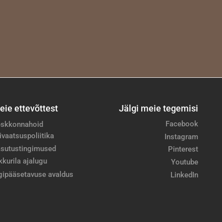
eie ettevõttest
Jälgi meie tegemisi
Facebook
skkonnahoid
ivaatsuspoliitika
Instagram
sutustingimused
Pinterest
kkurila ajalugu
Youtube
gipääsetavuse avaldus
LinkedIn