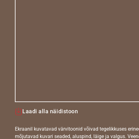
Laadi alla näidistoon
Ekraanil kuvatavad värvitoonid võivad tegelikkuses erine
mõjutavad kuvari seaded, aluspind, läige ja valgus. Vee