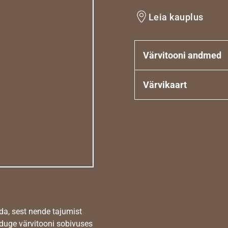
Leia kauplus
Värvitooni andmed
Värvikaart
da, sest nende tajumist
nduge värvitooni sobivuses