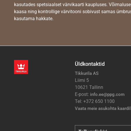
kasutades spetsiaalset värvikaarti kaupluses. Võimaluse
kaasa ning kontrollige värvitooni sobivust samas ümbrus
kasutama hakkate.
Üldkontaktid
Tikkurila AS
Liimi 5
10621 Tallinn
E-post:
info.ee@ppg.com
Tel: +372 650 1100
Vaata meie asukohta kaardil