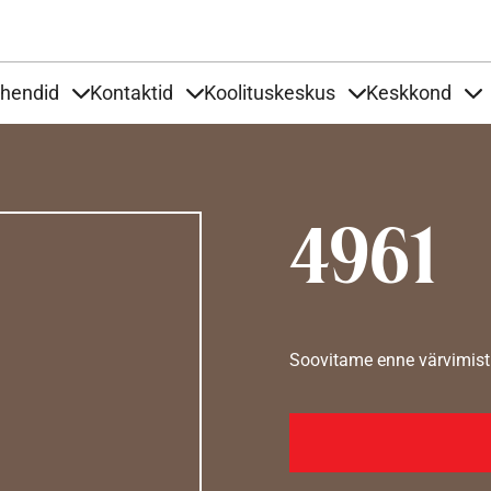
Liigu edasi põhisisu juurde
uhendid
Kontaktid
Koolituskeskus
Keskkond
aardid
nder Tooted
Items under Tööjuhendid
Items under Kontaktid
Items under Kool
It
4961
Soovitame enne värvimist 