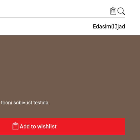
Edasimüüjad
ituskeskus
ems under Keskkond
tooni sobivust testida.
Add to wishlist