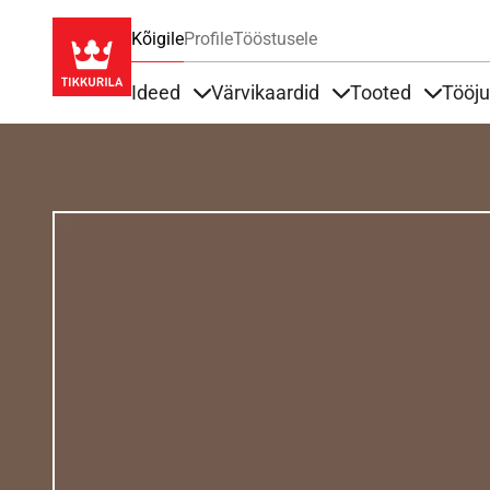
Kõigile
Profile
Tööstusele
Ideed
Värvikaardid
Tooted
Tööj
Items under Ideed
Items under Värvik
Items u