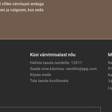
l võtke värvilaast endaga
es ja valguses, kus seda
Küsi värvimisalast nõu
M
Helista tasuta numbrile: 12011
Ke
Pr
Saada oma küsimus: varviliin@ppg.com
Kirjuta meile
Ka
Tule tasuta koolitusele
Ti
Li