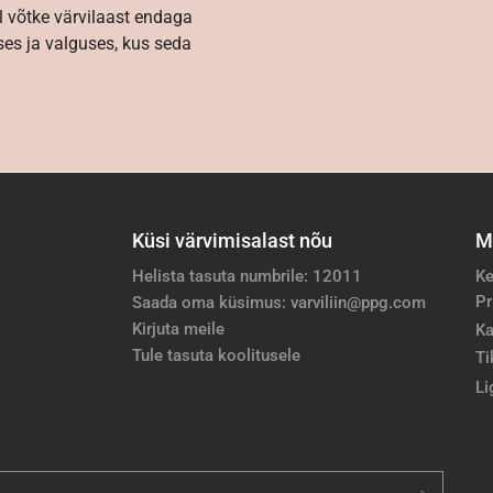
l võtke värvilaast endaga
es ja valguses, kus seda
Küsi värvimisalast nõu
M
Helista tasuta numbrile: 12011
Ke
Pr
Saada oma küsimus: varviliin@ppg.com
Kirjuta meile
Ka
Tule tasuta koolitusele
Ti
Li