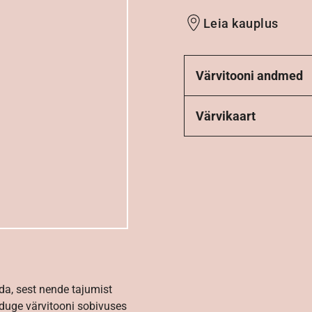
Leia kauplus
Värvitooni andmed
Värvikaart
da, sest nende tajumist
nduge värvitooni sobivuses