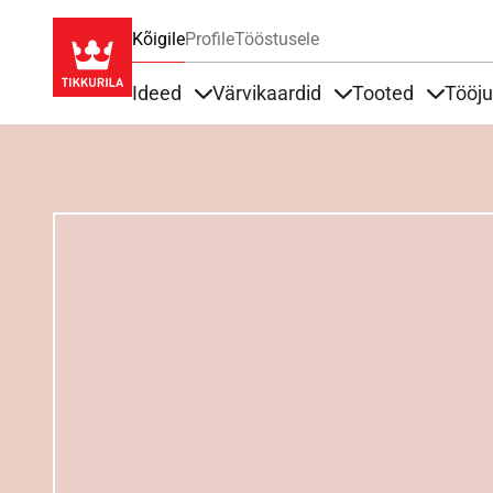
Kõigile
Profile
Tööstusele
Ideed
Värvikaardid
Tooted
Tööj
Items under Ideed
Items under Värvik
Items u