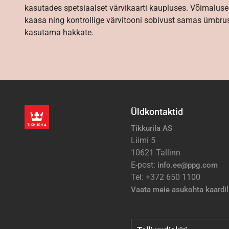
kasutades spetsiaalset värvikaarti kaupluses. Võimaluse
kaasa ning kontrollige värvitooni sobivust samas ümbrus
kasutama hakkate.
Üldkontaktid
Tikkurila AS
Liimi 5
10621 Tallinn
E-post:
info.ee@ppg.com
Tel: +372 650 1100
Vaata meie asukohta kaardil