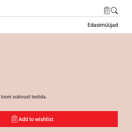
Edasimüüjad
ituskeskus
ems under Keskkond
tooni sobivust testida.
Add to wishlist