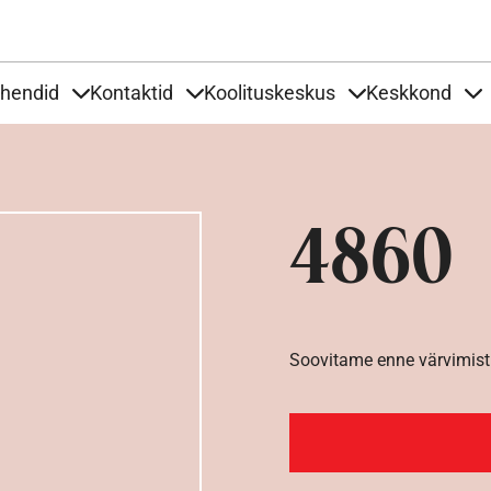
Liigu edasi põhisisu juurde
uhendid
Kontaktid
Koolituskeskus
Keskkond
aardid
nder Tooted
Items under Tööjuhendid
Items under Kontaktid
Items under Kool
It
4860
Soovitame enne värvimist 