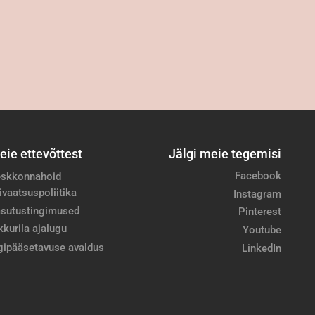
eie ettevõttest
Jälgi meie tegemisi
Facebook
skkonnahoid
ivaatsuspoliitika
Instagram
sutustingimused
Pinterest
kkurila ajalugu
Youtube
gipääsetavuse avaldus
LinkedIn