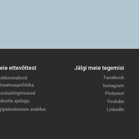
eie ettevõttest
Jälgi meie tegemisi
Facebook
skkonnahoid
ivaatsuspoliitika
Instagram
sutustingimused
Pinterest
kkurila ajalugu
Youtube
gipääsetavuse avaldus
LinkedIn