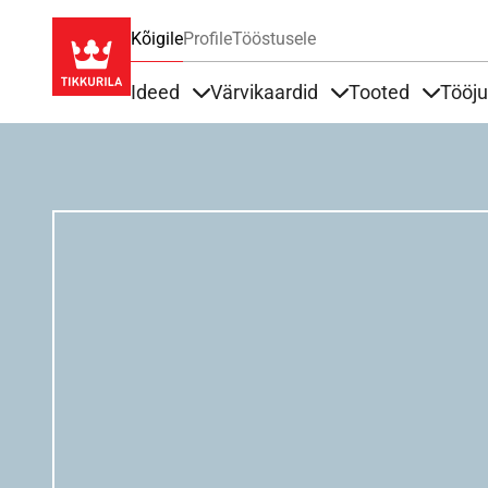
Kõigile
Profile
Tööstusele
Ideed
Värvikaardid
Tooted
Tööj
Items under Ideed
Items under Värvik
Items u