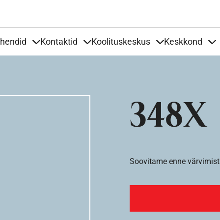
Liigu edasi põhisisu juurde
uhendid
Kontaktid
Koolituskeskus
Keskkond
aardid
nder Tooted
Items under Tööjuhendid
Items under Kontaktid
Items under Kool
It
348X
Soovitame enne värvimist 