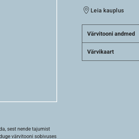
Leia kauplus
Värvitooni andmed
Värvikaart
da, sest nende tajumist
nduge värvitooni sobivuses