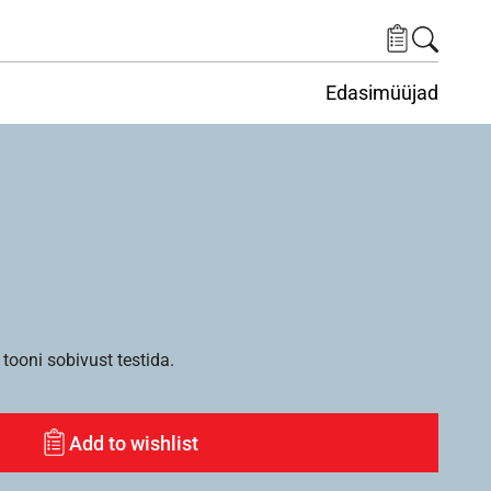
Edasimüüjad
ituskeskus
ems under Keskkond
tooni sobivust testida.
Add to wishlist