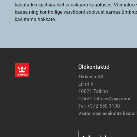
kasutades spetsiaalset värvikaarti kaupluses. Võimaluse
kaasa ning kontrollige värvitooni sobivust samas ümbrus
kasutama hakkate.
Üldkontaktid
Tikkurila AS
Liimi 5
10621 Tallinn
E-post:
info.ee@ppg.com
Tel: +372 650 1100
Vaata meie asukohta kaardil