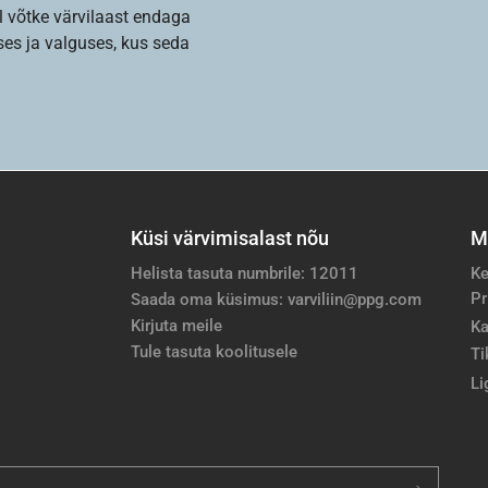
l võtke värvilaast endaga
es ja valguses, kus seda
Küsi värvimisalast nõu
M
Helista tasuta numbrile: 12011
Ke
Pr
Saada oma küsimus: varviliin@ppg.com
Kirjuta meile
Ka
Tule tasuta koolitusele
Ti
Li