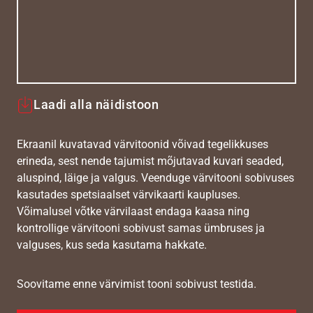
Laadi alla näidistoon
Ekraanil kuvatavad värvitoonid võivad tegelikkuses
erineda, sest nende tajumist mõjutavad kuvari seaded,
aluspind, läige ja valgus. Veenduge värvitooni sobivuses
kasutades spetsiaalset värvikaarti kaupluses.
Võimalusel võtke värvilaast endaga kaasa ning
kontrollige värvitooni sobivust samas ümbruses ja
valguses, kus seda kasutama hakkate.
Soovitame enne värvimist tooni sobivust testida.