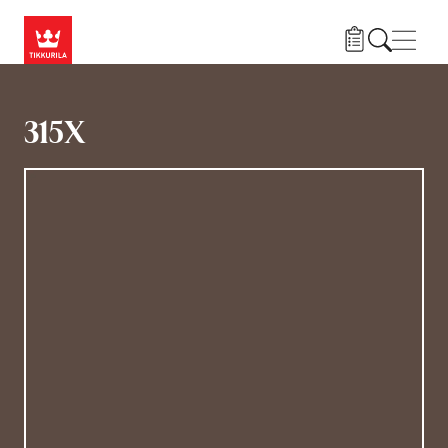
Liigu edasi põhisisu juurde
Menü
315X