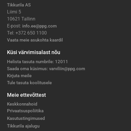
Tikkurila AS
Liimi 5
10621 Tallinn
E-post:
info.ee@ppg.com
Tel: +372 650 1100
Vaata meie asukohta kaardil
Küsi värvimisalast nõu
Helista tasuta numbrile: 12011
Saada oma küsimus: varviliin@ppg.com
Kirjuta meile
Tule tasuta koolitusele
Meie ettevõttest
Keskkonnahoid
Privaatsuspoliitika
Kasutustingimused
Tikkurila ajalugu