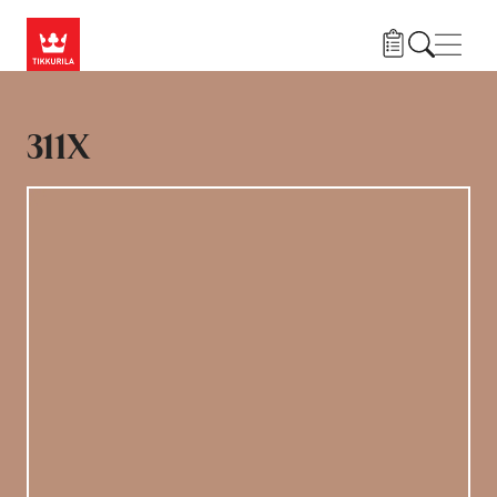
Liigu edasi põhisisu juurde
Menü
311X