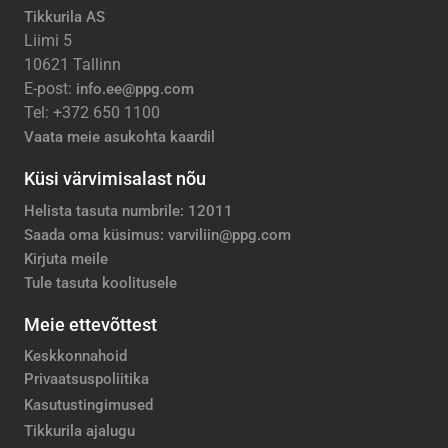
Tikkurila AS
Liimi 5
10621 Tallinn
E-post:
info.ee@ppg.com
Tel: +372 650 1100
Vaata meie asukohta kaardil
Küsi värvimisalast nõu
Helista tasuta numbrile: 12011
Saada oma küsimus: varviliin@ppg.com
Kirjuta meile
Tule tasuta koolitusele
Meie ettevõttest
Keskkonnahoid
Privaatsuspoliitika
Kasutustingimused
Tikkurila ajalugu