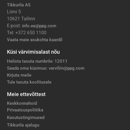
Tikkurila AS
Liimi 5
10621 Tallinn
E-post:
info.ee@ppg.com
Tel: +372 650 1100
Vaata meie asukohta kaardil
Küsi värvimisalast nõu
Helista tasuta numbrile: 12011
Saada oma küsimus: varviliin@ppg.com
Kirjuta meile
Tule tasuta koolitusele
Meie ettevõttest
Keskkonnahoid
Privaatsuspoliitika
Kasutustingimused
Tikkurila ajalugu