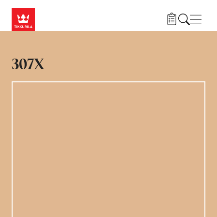
Liigu edasi põhisisu juurde
Menü
307X