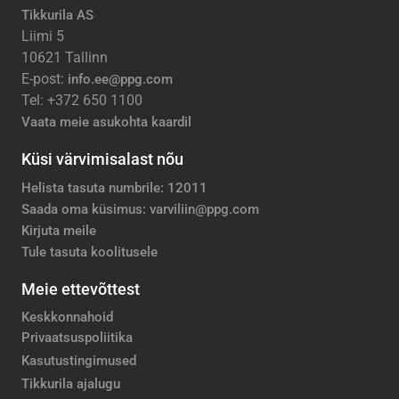
Tikkurila AS
Liimi 5
10621 Tallinn
E-post:
info.ee@ppg.com
Tel: +372 650 1100
Vaata meie asukohta kaardil
Küsi värvimisalast nõu
Helista tasuta numbrile: 12011
Saada oma küsimus: varviliin@ppg.com
Kirjuta meile
Tule tasuta koolitusele
Meie ettevõttest
Keskkonnahoid
Privaatsuspoliitika
Kasutustingimused
Tikkurila ajalugu