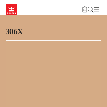
Liigu edasi põhisisu juurde
Menü
306X