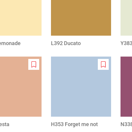
wishlist
wishlist
emonade
L392 Ducato
Y383
Add
Add
to
to
wishlist
wishlist
esta
H353 Forget me not
N338