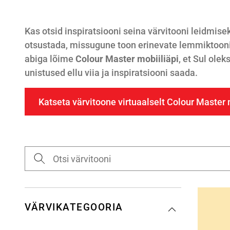
Kas otsid inspiratsiooni seina värvitooni leidmise
otsustada, missugune toon erinevate lemmiktooni
abiga lõime
Colour Master mobiiliäpi
, et Sul ole
unistused ellu viia ja inspiratsiooni saada.
Katseta värvitoone virtuaalselt Colour Master 
VÄRVIKATEGOORIA