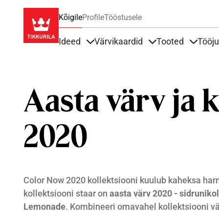
Kõigile
Profile
Tööstusele
Ideed
Värvikaardid
Tooted
Tööj
Items under Ideed
Items under Värvik
Items u
Aasta värv ja 
2020
Color Now 2020 kollektsiooni kuulub kaheksa harmo
kollektsiooni staar on
aasta värv 2020 - sidruniko
Lemonade
. Kombineeri omavahel kollektsiooni vä