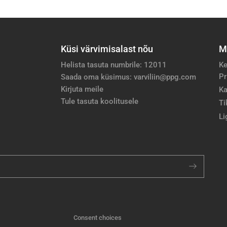
Küsi värvimisalast nõu
M
Helista tasuta numbrile: 12011
Ke
Pr
Saada oma küsimus: varviliin@ppg.com
Kirjuta meile
Ka
Tule tasuta koolitusele
Ti
Li
Consent choices