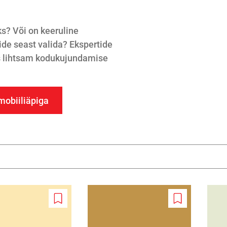
ks? Või on keeruline
de seast valida? Ekspertide
ks lihtsam kodukujundamise
mobiiliäpiga
Add
Add
to
to