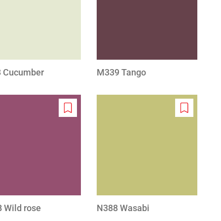
wishlist
wishlist
 Cucumber
M339 Tango
Add
Add
to
to
wishlist
wishlist
 Wild rose
N388 Wasabi