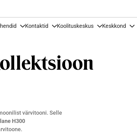
Liigu edasi põhisisu juurde
uhendid
Kontaktid
Koolituskeskus
Keskkond
aardid
nder Tooted
Items under Tööjuhendid
Items under Kontaktid
Items under Kool
It
kollektsioon
onilist värvitooni. Selle
llane H300
rvitoone.