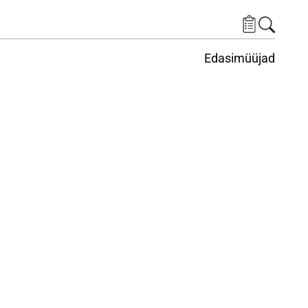
Edasimüüjad
ituskeskus
ems under Keskkond