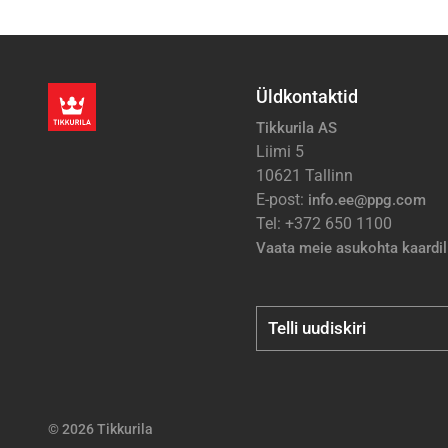
Üldkontaktid
Tikkurila AS
Liimi 5
10621 Tallinn
E-post:
info.ee@ppg.com
Tel: +372 650 1100
Vaata meie asukohta kaardil
Telli uudiskiri
© 2026 Tikkurila