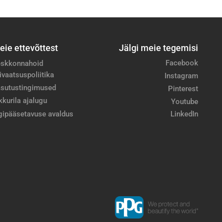
eie ettevõttest
Jälgi meie tegemisi
Facebook
skkonnahoid
ivaatsuspoliitika
Instagram
sutustingimused
Pinterest
kkurila ajalugu
Youtube
gipääsetavuse avaldus
LinkedIn