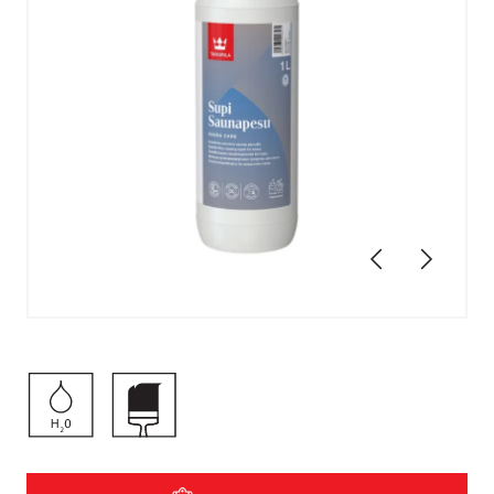
Eelmine
Järgmin