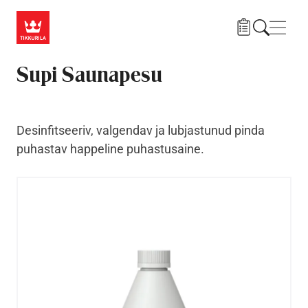
Liigu edasi põhisisu juurde
Menü
Supi Saunapesu
Desinfitseeriv, valgendav ja lubjastunud pinda
puhastav happeline puhastusaine.