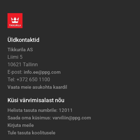
Üldkontaktid
Tikkurila AS
Liimi 5
10621 Tallinn
E-post:
info.ee@ppg.com
Tel: +372 650 1100
Vaata meie asukohta kaardil
Küsi värvimisalast nõu
Helista tasuta numbrile: 12011
Saada oma küsimus: varviliin@ppg.com
Kirjuta meile
Tule tasuta koolitusele