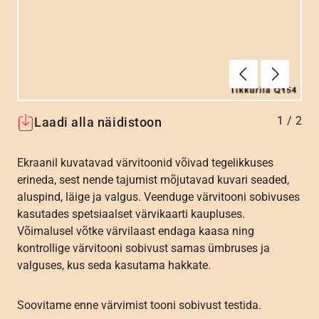
Eelmine
Järgmin
1
/
2
Laadi alla näidistoon
Ekraanil kuvatavad värvitoonid võivad tegelikkuses
erineda, sest nende tajumist mõjutavad kuvari seaded,
aluspind, läige ja valgus. Veenduge värvitooni sobivuses
kasutades spetsiaalset värvikaarti kaupluses.
Võimalusel võtke värvilaast endaga kaasa ning
kontrollige värvitooni sobivust samas ümbruses ja
valguses, kus seda kasutama hakkate.
Soovitame enne värvimist tooni sobivust testida.