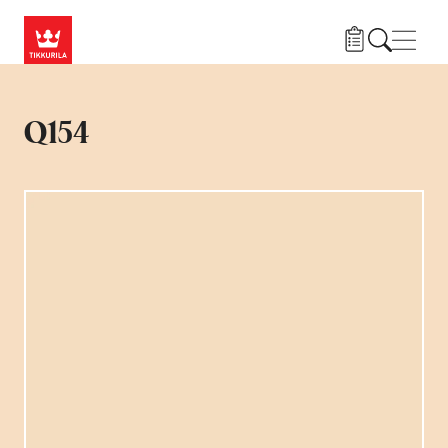
Liigu edasi põhisisu juurde
Menü
Q154