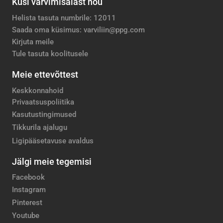
Küsi värvimisalast nõu
Helista tasuta numbrile: 12011
Saada oma küsimus: varviliin@ppg.com
Kirjuta meile
Tule tasuta koolitusele
Meie ettevõttest
Keskkonnahoid
Privaatsuspoliitika
Kasutustingimused
Tikkurila ajalugu
Ligipääsetavuse avaldus
Jälgi meie tegemisi
Facebook
Instagram
Pinterest
Youtube