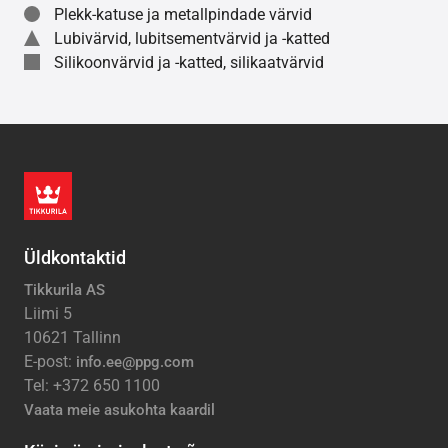
Plekk-katuse ja metallpindade värvid
Lubivärvid, lubitsementvärvid ja -katted
Silikoonvärvid ja -katted, silikaatvärvid
Üldkontaktid
Tikkurila AS
Liimi 5
10621 Tallinn
E-post:
info.ee@ppg.com
Tel: +372 650 1100
Vaata meie asukohta kaardil