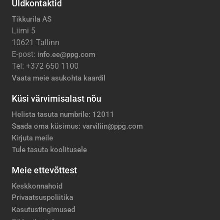
Üldkontaktid
Tikkurila AS
Liimi 5
10621 Tallinn
E-post:
info.ee@ppg.com
Tel: +372 650 1100
Vaata meie asukohta kaardil
Küsi värvimisalast nõu
Helista tasuta numbrile: 12011
Saada oma küsimus: varviliin@ppg.com
Kirjuta meile
Tule tasuta koolitusele
Meie ettevõttest
Keskkonnahoid
Privaatsuspoliitika
Kasutustingimused