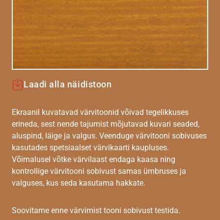
Laadi alla näidistoon
Ekraanil kuvatavad värvitoonid võivad tegelikkuses
erineda, sest nende tajumist mõjutavad kuvari seaded,
aluspind, läige ja valgus. Veenduge värvitooni sobivuses
kasutades spetsiaalset värvikaarti kaupluses.
Võimalusel võtke värvilaast endaga kaasa ning
kontrollige värvitooni sobivust samas ümbruses ja
valguses, kus seda kasutama hakkate.
Soovitame enne värvimist tooni sobivust testida.