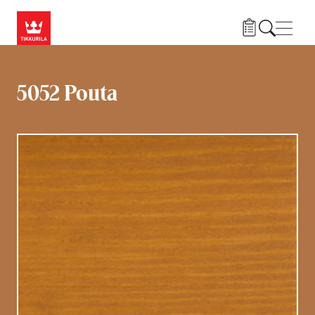
Liigu edasi põhisisu juurde
Menü
5052 Pouta