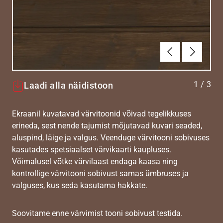
Eelmine
Järgmin
1
/
3
Laadi alla näidistoon
Ekraanil kuvatavad värvitoonid võivad tegelikkuses
erineda, sest nende tajumist mõjutavad kuvari seaded,
aluspind, läige ja valgus. Veenduge värvitooni sobivuses
kasutades spetsiaalset värvikaarti kaupluses.
Võimalusel võtke värvilaast endaga kaasa ning
kontrollige värvitooni sobivust samas ümbruses ja
valguses, kus seda kasutama hakkate.
Soovitame enne värvimist tooni sobivust testida.