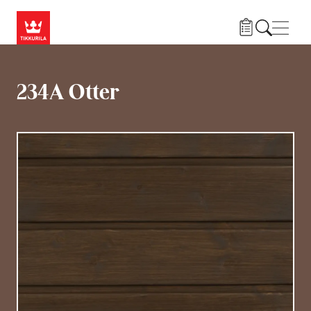
Liigu edasi põhisisu juurde
Menü
234A Otter