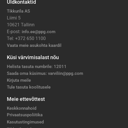
Üldkontaktid
Tikkurila AS
Liimi 5
10621 Tallinn
E-post:
info.ee@ppg.com
Tel: +372 650 1100
Vaata meie asukohta kaardil
Küsi värvimisalast nõu
Helista tasuta numbrile: 12011
Saada oma küsimus: varviliin@ppg.com
Kirjuta meile
Tule tasuta koolitusele
Meie ettevõttest
Keskkonnahoid
Privaatsuspoliitika
Kasutustingimused