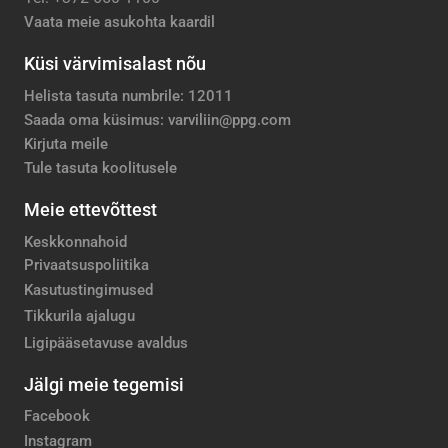
Vaata meie asukohta kaardil
Küsi värvimisalast nõu
Helista tasuta numbrile: 12011
Saada oma küsimus: varviliin@ppg.com
Kirjuta meile
Tule tasuta koolitusele
Meie ettevõttest
Keskkonnahoid
Privaatsuspoliitika
Kasutustingimused
Tikkurila ajalugu
Ligipääsetavuse avaldus
Jälgi meie tegemisi
Facebook
Instagram