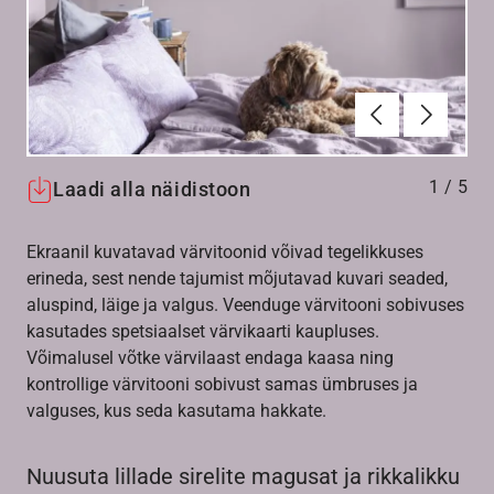
Eelmine
Järgmin
1
/
5
Laadi alla näidistoon
Ekraanil kuvatavad värvitoonid võivad tegelikkuses
erineda, sest nende tajumist mõjutavad kuvari seaded,
aluspind, läige ja valgus. Veenduge värvitooni sobivuses
kasutades spetsiaalset värvikaarti kaupluses.
Võimalusel võtke värvilaast endaga kaasa ning
kontrollige värvitooni sobivust samas ümbruses ja
valguses, kus seda kasutama hakkate.
Nuusuta lillade sirelite magusat ja rikkalikku