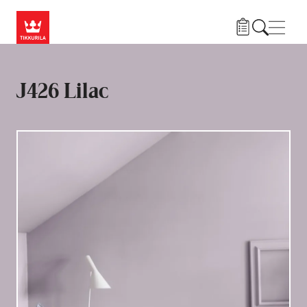
Liigu edasi põhisisu juurde
Menü
J426 Lilac