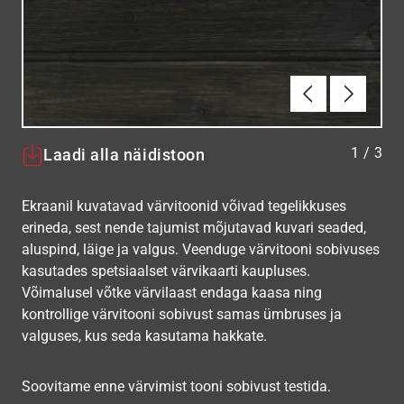
Eelmine
Järgmin
1
/
3
Laadi alla näidistoon
Ekraanil kuvatavad värvitoonid võivad tegelikkuses
erineda, sest nende tajumist mõjutavad kuvari seaded,
aluspind, läige ja valgus. Veenduge värvitooni sobivuses
kasutades spetsiaalset värvikaarti kaupluses.
Võimalusel võtke värvilaast endaga kaasa ning
kontrollige värvitooni sobivust samas ümbruses ja
valguses, kus seda kasutama hakkate.
Soovitame enne värvimist tooni sobivust testida.