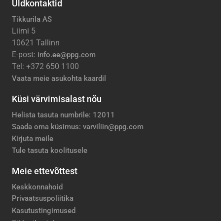
Üldkontaktid
Tikkurila AS
Liimi 5
10621 Tallinn
E-post:
info.ee@ppg.com
Tel: +372 650 1100
Vaata meie asukohta kaardil
Küsi värvimisalast nõu
Helista tasuta numbrile: 12011
Saada oma küsimus: varviliin@ppg.com
Kirjuta meile
Tule tasuta koolitusele
Meie ettevõttest
Keskkonnahoid
Privaatsuspoliitika
Kasutustingimused