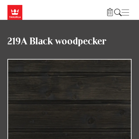
Liigu edasi põhisisu juurde
Menü
219A Black woodpecker