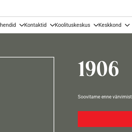
Liigu edasi põhisisu juurde
uhendid
Kontaktid
Koolituskeskus
Keskkond
aardid
nder Tooted
Items under Tööjuhendid
Items under Kontaktid
Items under Kool
It
1906
Soovitame enne värvimist 