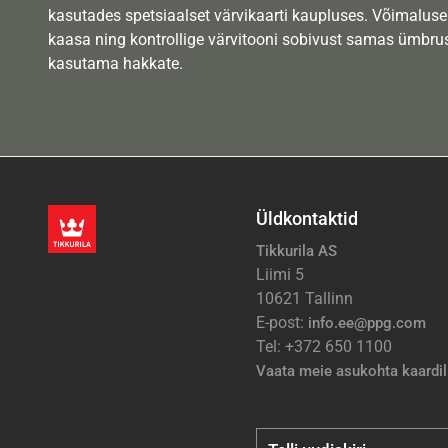
kasutades spetsiaalset värvikaarti kaupluses. Võimaluse
kaasa ning kontrollige värvitooni sobivust samas ümbrus
kasutama hakkate.
Üldkontaktid
Tikkurila AS
Liimi 5
10621 Tallinn
E-post:
info.ee@ppg.com
Tel: +372 650 1100
Vaata meie asukohta kaardil