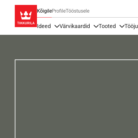
Kõigile
Profile
Tööstusele
Ideed
Värvikaardid
Tooted
Tööj
Items under Ideed
Items under Värvik
Items u