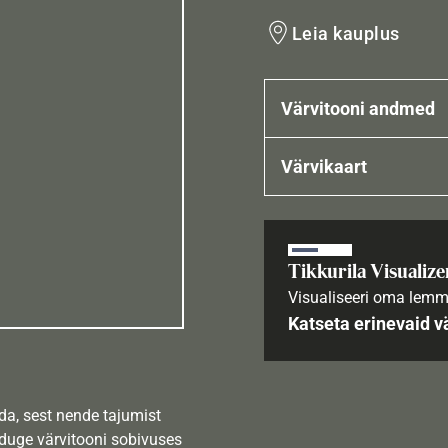
Leia kauplus
Värvitooni andmed
Värvikaart
Tikkurila Visualize
Visualiseeri oma lemm
Katseta erinevaid v
da, sest nende tajumist
nduge värvitooni sobivuses