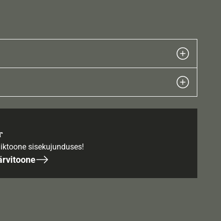
r
iktoone sisekujunduses!
ärvitoone