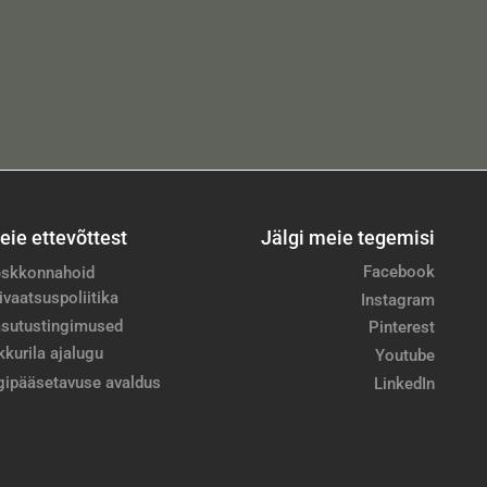
eie ettevõttest
Jälgi meie tegemisi
Facebook
skkonnahoid
ivaatsuspoliitika
Instagram
sutustingimused
Pinterest
kkurila ajalugu
Youtube
gipääsetavuse avaldus
LinkedIn