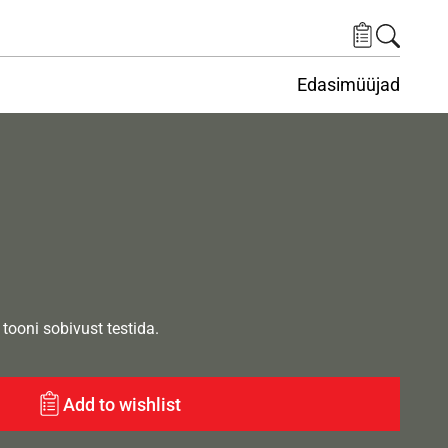
Edasimüüjad
ituskeskus
ems under Keskkond
tooni sobivust testida.
Add to wishlist