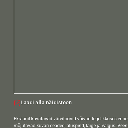
Laadi alla näidistoon
Ekraanil kuvatavad värvitoonid võivad tegelikkuses erine
mõjutavad kuvari seaded, aluspind, läige ja valgus. Vee