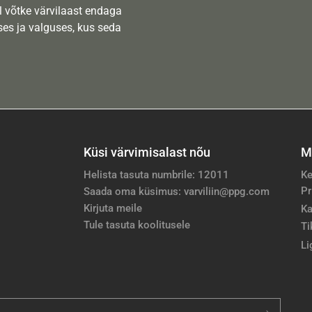
l võtke värvilaast endaga
es ja valguses, kus seda
Küsi värvimisalast nõu
M
Helista tasuta numbrile: 12011
Ke
Pr
Saada oma küsimus: varviliin@ppg.com
Kirjuta meile
Ka
Tule tasuta koolitusele
Ti
Li