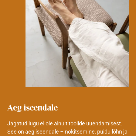
Aeg iseendale
Jagatud lugu ei ole ainult toolide uuendamisest.
See on aeg iseendale – nokitsemine, puidu lõhn ja