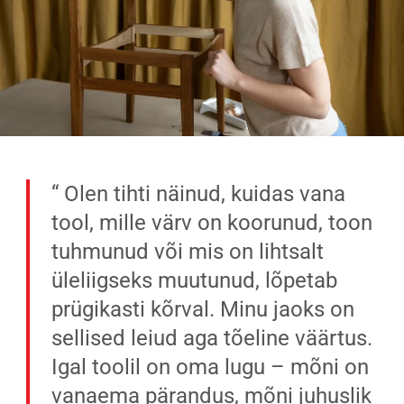
Olen tihti näinud, kuidas vana
tool, mille värv on koorunud, toon
tuhmunud või mis on lihtsalt
üleliigseks muutunud, lõpetab
prügikasti kõrval. Minu jaoks on
sellised leiud aga tõeline väärtus.
Igal toolil on oma lugu – mõni on
vanaema pärandus, mõni juhuslik