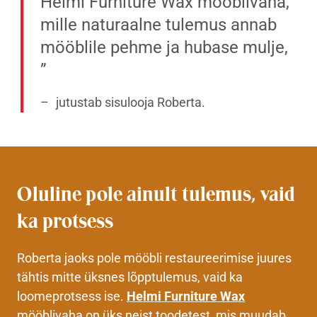
Helmi Furniture Wax mööblivaha,
mille naturaalne tulemus annab
mööblile pehme ja hubase mulje,
jutustab sisulooja Roberta.
Oluline pole ainult tulemus, vaid
ka protsess
Roberta jaoks pole mööbli restaureerimise juures
tähtis mitte üksnes lõpptulemus, vaid ka
loomeprotsess ise.
Helmi Furniture Wax
mööblivaha on üks neist toodetest, mis muudab