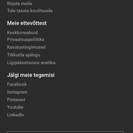
Kirjuta meile
Tule tasuta koolitusele
Meie ettevõttest
Keskkonnahoid
Privaatsuspoliitika
Kasutustingimused
Tikkurila ajalugu
Ligipääsetavuse avaldus
Jälgi meie tegemisi
Facebook
Instagram
Pinterest
Youtube
LinkedIn