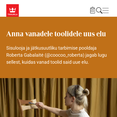
Liigu edasi põhisisu juurde
Menü
Anna vanadele toolidele uus elu
Sisulooja ja jätkusuutliku tarbimise pooldaja
Roberta Gabalaitė (@coocoo_roberta) jagab lugu
sellest, kuidas vanad toolid said uue elu.