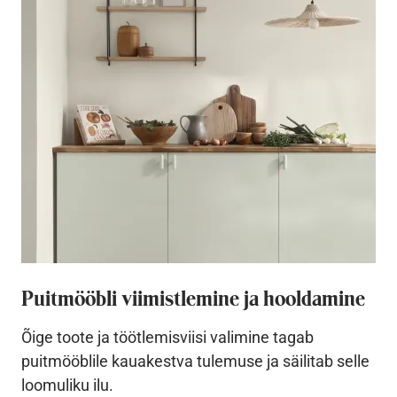
Puitmööbli viimistlemine ja hooldamine
Õige toote ja töötlemisviisi valimine tagab
puitmööblile kauakestva tulemuse ja säilitab selle
loomuliku ilu.