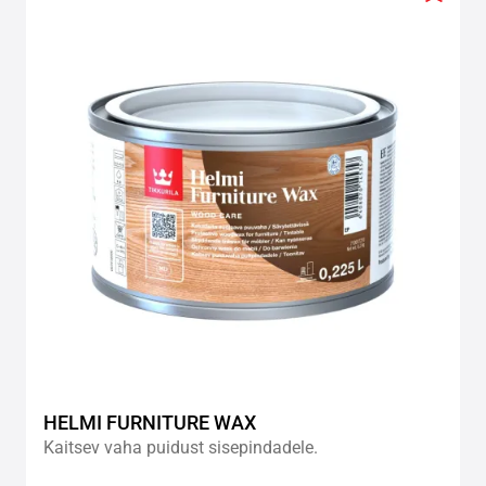
Add
to
wishlis
HELMI FURNITURE WAX
Kaitsev vaha puidust sisepindadele.