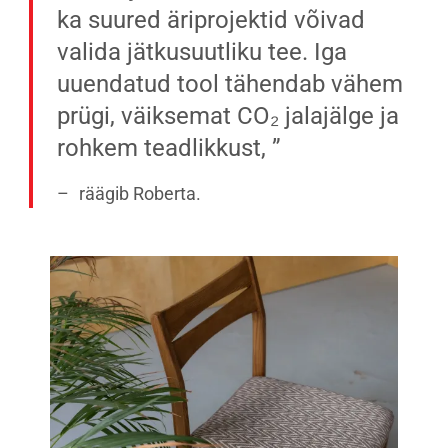
ka suured äriprojektid võivad
valida jätkusuutliku tee. Iga
uuendatud tool tähendab vähem
prügi, väiksemat CO₂ jalajälge ja
rohkem teadlikkust,
räägib Roberta.