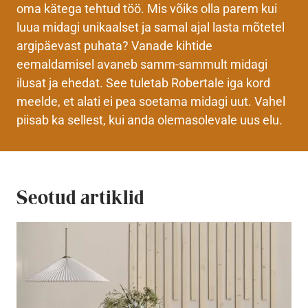
oma kätega tehtud töö. Mis võiks olla parem kui
luua midagi unikaalset ja samal ajal lasta mõtetel
argipäevast puhata? Vanade kihtide
eemaldamisel avaneb samm-sammult midagi
ilusat ja ehedat. See tuletab Robertale iga kord
meelde, et alati ei pea soetama midagi uut. Vahel
piisab ka sellest, kui anda olemasolevale uus elu.
Seotud artiklid