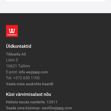
Üldkontaktid
Tikkurila AS
Liimi 5
10621 Tallinn
E-post:
info.ee@ppg.com
Tel: +372 650 1100
Vaata meie asukohta kaardil
Küsi värvimisalast nõu
Helista tasuta numbrile: 12011
Saada oma küsimus: varviliin@ppg.com