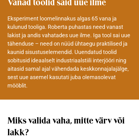
Vanad toolid said uue ilme
Eksperiment loomelinnakus algas 65 vana ja
kulunud tooliga. Roberta puhastas need vanast
lakist ja andis vahatades uue ilme. Iga tool sai uue
tähenduse – need on nüüd ühtaegu praktilised ja
kaunid sisustuselemendid. Uuendatud toolid
sobitusid ideaalselt industriaalstiili interjööri ning
aitasid samal ajal vähendada keskkonnajalajälge,
sest uue asemel kasutati juba olemasolevat
mööblit.
Miks valida vaha, mitte värv või
lakk?