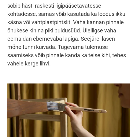
sobib hästi raskesti ligipääsetavatesse
kohtadesse, samas võib kasutada ka looduslikku
käsna või vahtplastpintslit. Vaha kannan pinnale
õhukese kihina piki puidusüüd. Üleliigse vaha
eemaldan ebemevaba lapiga. Seejärel lasen
mõne tunni kuivada. Tugevama tulemuse
saamiseks võib pinnale kanda ka teise kihi, tehes
vahele kerge lihvi.